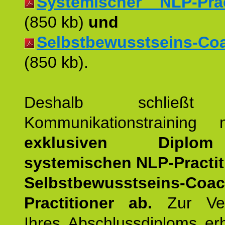
Systemischer NLP-Pract
(850 kb)
und
Selbstbewusstseins-Coac
(850 kb).
Deshalb schließt 
Kommunikationstraining
exklusiven Dipl
systemischen NLP-Practit
Selbstbewusstseins-Coa
Practitioner ab.
Zur Ver
Ihres Abschlussdiploms er