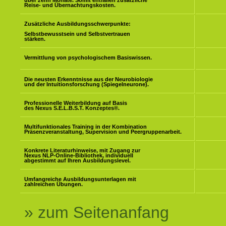
über zehn Monate. Somit entfallen zusätzliche
Reise- und Übernachtungskosten.
Zusätzliche Ausbildungsschwerpunkte:
Selbstbewusstsein und Selbstvertrauen
stärken.
Vermittlung von psychologischem Basiswissen.
Die neusten Erkenntnisse aus der Neurobiologie
und der Intuitionsforschung (Spiegelneurone).
Professionelle Weiterbildung auf Basis
des Nexus S.E.L.B.S.T. Konzeptes
®
.
Multifunktionales Training in der Kombination
Präsenzveranstaltung, Supervision und Peergruppenarbeit.
Konkrete Literaturhinweise, mit Zugang zur
Nexus NLP-Online-Bibliothek, individuell
abgestimmt auf Ihren Ausbildungslevel.
Umfangreiche Ausbildungsunterlagen mit
zahlreichen Übungen.
» zum Seitenanfang