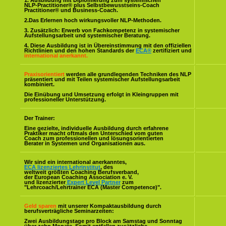
1. Ausbildung mit Diplomierung zum systemischen
NLP-Practitioner® plus Selbstbewusstseins-Coach
Practitioner® und Business-Coach.
2.Das Erlernen hoch wirkungsvoller NLP-Methoden.
3. Zusätzlich: Erwerb von Fachkompetenz in systemischer
Aufstellungsarbeit und systemischer Beratung.
4. Diese Ausbildung ist in Übereinstimmung mit den offiziellen
Richtlinien und den hohen Standards der
ECA®
zertifiziert und
international anerkannt.
Praxisorientiert
werden alle grundlegenden Techniken des NLP
präsentiert und mit Teilen systemischer Aufstellungsarbeit
kombiniert.
Die Einübung und Umsetzung erfolgt in Kleingruppen mit
professioneller Unterstützung.
Der Trainer:
Eine gezielte, individuelle Ausbildung durch erfahrene
Praktiker macht oftmals den Unterschied vom guten
Coach zum professionellen und lösungsorientierten
Berater in Systemen und Organisationen aus.
Wir sind ein international anerkanntes,
ECA lizenziertes Lehrinstitut
, des
weltweit größten Coaching Berufsverband,
der European Coaching Association e. V.
und lizenzierter
Expert Level Partner
zum
"Lehrcoach/Lehrtrainer ECA (Master Competence)".
Geld sparen
mit unserer Kompaktausbildung durch
berufsverträgliche Seminarzeiten:
Zwei Ausbildungstage pro Block am Samstag und Sonntag