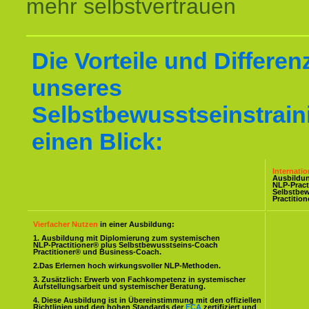
mehr selbstvertrauen
Die Vorteile und Differen
unseres
Selbstbewusstseinstrain
einen Blick:
Internati
Ausbildu
NLP-Pract
Selbstbe
Practitio
Vierfacher Nutzen
in einer Ausbildung:
1. Ausbildung mit Diplomierung zum systemischen
NLP-Practitioner® plus Selbstbewusstseins-Coach
Practitioner® und Business-Coach.
2.Das Erlernen hoch wirkungsvoller NLP-Methoden.
3. Zusätzlich: Erwerb von Fachkompetenz in systemischer
Aufstellungsarbeit und systemischer Beratung.
4. Diese Ausbildung ist in Übereinstimmung mit den offiziellen
Richtlinien und den hohen Standards der
ECA
zertifiziert und