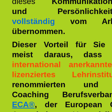
dieses
Kommunikation
und Persönlichkeitst
vollständig
vom Arbei
übernommen.
Dieser Vorteil für Sie r
meist daraus, dass 
international anerkann
lizenziertes Lehrinstit
renommierten und ä
Coaching Berufsverba
ECA®
, der European 