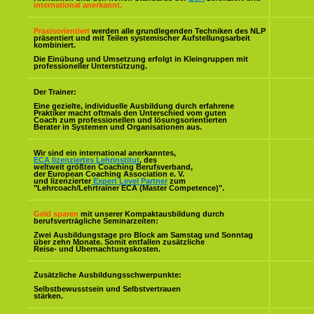
international anerkannt.
Praxisorientiert
werden alle grundlegenden Techniken des NLP
präsentiert und mit Teilen systemischer Aufstellungsarbeit
kombiniert.
Die Einübung und Umsetzung erfolgt in Kleingruppen mit
professioneller Unterstützung.
Der Trainer:
Eine gezielte, individuelle Ausbildung durch erfahrene
Praktiker macht oftmals den Unterschied vom guten
Coach zum professionellen und lösungsorientierten
Berater in Systemen und Organisationen aus.
Wir sind ein international anerkanntes,
ECA lizenziertes Lehrinstitut
, des
weltweit größten Coaching Berufsverband,
der European Coaching Association e. V.
und lizenzierter
Expert Level Partner
zum
"Lehrcoach/Lehrtrainer ECA (Master Competence)".
Geld sparen
mit unserer Kompaktausbildung durch
berufsverträgliche Seminarzeiten:
Zwei Ausbildungstage pro Block am Samstag und Sonntag
über zehn Monate. Somit entfallen zusätzliche
Reise- und Übernachtungskosten.
Zusätzliche Ausbildungsschwerpunkte:
Selbstbewusstsein und Selbstvertrauen
stärken.