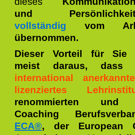
dieses
Kommunikation
und Persönlichkeitst
vollständig
vom Arbei
übernommen.
Dieser Vorteil für Sie r
meist daraus, dass 
international anerkann
lizenziertes Lehrinstit
renommierten und ä
Coaching Berufsverba
ECA®
, der European 