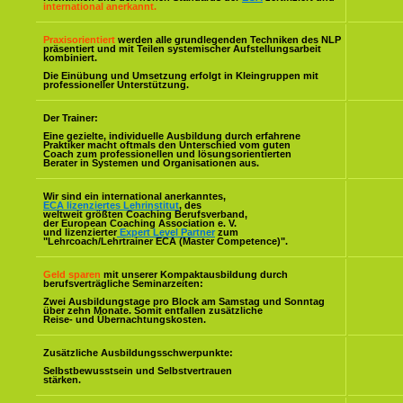
international anerkannt.
Praxisorientiert
werden alle grundlegenden Techniken des NLP
präsentiert und mit Teilen systemischer Aufstellungsarbeit
kombiniert.
Die Einübung und Umsetzung erfolgt in Kleingruppen mit
professioneller Unterstützung.
Der Trainer:
Eine gezielte, individuelle Ausbildung durch erfahrene
Praktiker macht oftmals den Unterschied vom guten
Coach zum professionellen und lösungsorientierten
Berater in Systemen und Organisationen aus.
Wir sind ein international anerkanntes,
ECA lizenziertes Lehrinstitut
, des
weltweit größten Coaching Berufsverband,
der European Coaching Association e. V.
und lizenzierter
Expert Level Partner
zum
"Lehrcoach/Lehrtrainer ECA (Master Competence)".
Geld sparen
mit unserer Kompaktausbildung durch
berufsverträgliche Seminarzeiten:
Zwei Ausbildungstage pro Block am Samstag und Sonntag
über zehn Monate. Somit entfallen zusätzliche
Reise- und Übernachtungskosten.
Zusätzliche Ausbildungsschwerpunkte:
Selbstbewusstsein und Selbstvertrauen
stärken.