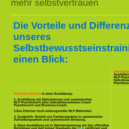
mehr selbstvertrauen
Die Vorteile und Differen
unseres
Selbstbewusstseinstrain
einen Blick:
Internati
Ausbildu
NLP-Pract
Selbstbe
Practitio
Vierfacher Nutzen
in einer Ausbildung:
1. Ausbildung mit Diplomierung zum systemischen
NLP-Practitioner® plus Selbstbewusstseins-Coach
Practitioner® und Business-Coach.
2.Das Erlernen hoch wirkungsvoller NLP-Methoden.
3. Zusätzlich: Erwerb von Fachkompetenz in systemischer
Aufstellungsarbeit und systemischer Beratung.
4. Diese Ausbildung ist in Übereinstimmung mit den offiziellen
Richtlinien und den hohen Standards der
ECA
zertifiziert und