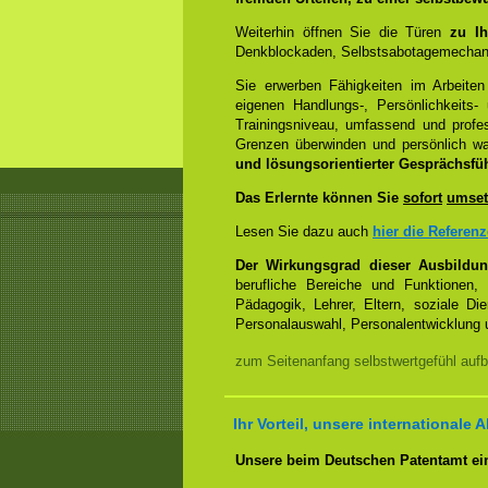
Weiterhin öffnen Sie die Türen
zu Ih
Denkblockaden, Selbstsabotagemechani
Sie erwerben Fähigkeiten im Arbeiten
eigenen Handlungs-, Persönlichkeits
Trainingsniveau, umfassend und profes
Grenzen überwinden und persönlich 
und lösungsorientierter Gesprächsfü
Das Erlernte können Sie
sofort
umset
Lesen Sie dazu auch
hier die Referen
Der Wirkungsgrad dieser Ausbildu
berufliche Bereiche und Funktionen,
Pädagogik, Lehrer, Eltern, soziale Di
Personalauswahl, Personalentwicklung u
zum Seitenanfang selbstwertgefühl aufb
Ihr Vorteil, unsere internationale A
Unsere beim Deutschen Patentamt ein