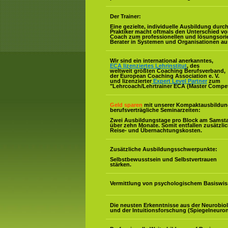
Der Trainer:
Eine gezielte, individuelle Ausbildung durc
Praktiker macht oftmals den Unterschied v
Coach zum professionellen und lösungsorie
Berater in Systemen und Organisationen au
Wir sind ein international anerkanntes,
ECA lizenziertes Lehrinstitut
, des
weltweit größten Coaching Berufsverband,
der European Coaching Association e. V.
und lizenzierter
Expert Level Partner
zum
"Lehrcoach/Lehrtrainer ECA (Master Compe
Geld sparen
mit unserer Kompaktausbildun
berufsverträgliche Seminarzeiten:
Zwei Ausbildungstage pro Block am Samst
über zehn Monate. Somit entfallen zusätzli
Reise- und Übernachtungskosten.
Zusätzliche Ausbildungsschwerpunkte:
Selbstbewusstsein und Selbstvertrauen
stärken.
Vermittlung von psychologischem Basiswis
Die neusten Erkenntnisse aus der Neurobio
und der Intuitionsforschung (Spiegelneuron