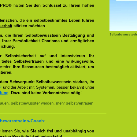
g PRO®
halten
Sie
den Schlüssel
zu Ihrem hohen
Menschen,
die
ein selbstbestimmtes Leben führen
uerhaft
stärken möchten
.
Selbstbewusstsei
n, die Ihrem Selbstbewusstsein Bestätigung und
 Ihrer Persönlichkeit Charisma und ermöglichen
lichung.
Selbstsicherheit auf und intensivieren Ihr
tiefes Selbstvertrauen und eine wirkungsvolle,
 werden
Ihre Ressourcen bestmöglich aktiviert, um
tieren.
dem Schwerpunkt Selbstbewusstsein stärken,
Ihr
P
und der Arbeit mit Systemen, besser bekannt unter
llung
.
Dazu sind keine Vorkenntnisse nötig!
auen, selbstbewusster werden, mehr selbstvertrauen
bstbewusstseins-Coach:
®
lernen Sie,
wie Sie sich frei und unabhängig von
ussten Persönlichkeit entwickeln!