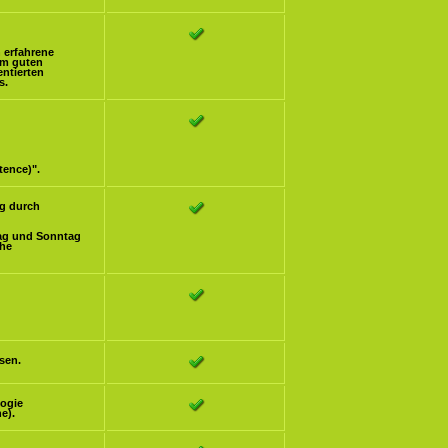
h erfahrene
om guten
ntierten
s.
tence)".
g durch
ag und Sonntag
che
sen.
logie
e).