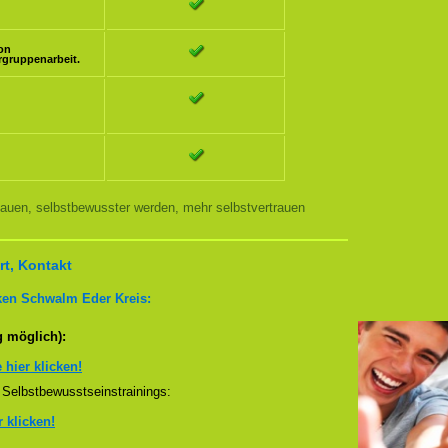
ion
rgruppenarbeit.
auen, selbstbewusster werden, mehr selbstvertrauen
t, Kontakt
ken Schwalm Eder Kreis:
g möglich):
e hier klicken!
Selbstbewusstseinstrainings:
r klicken!