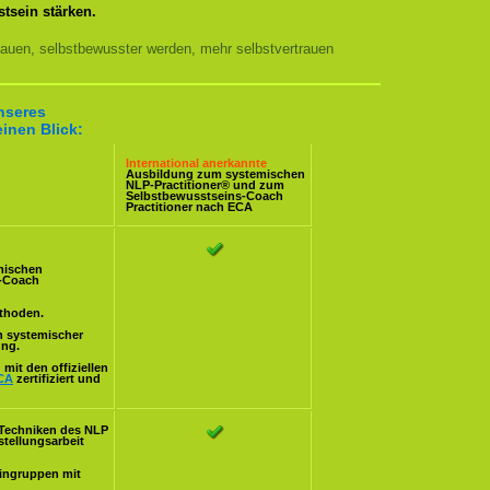
tsein stärken.
auen, selbstbewusster werden, mehr selbstvertrauen
unseres
inen Blick:
International anerkannte
Ausbildung zum systemischen
NLP-Practitioner
® und zum
Selbstbewusstseins-Coach
Practitioner nach ECA
mischen
s-Coach
ethoden.
n systemischer
ung.
mit den offiziellen
CA
zertifiziert und
Techniken des NLP
stellungsarbeit
eingruppen mit