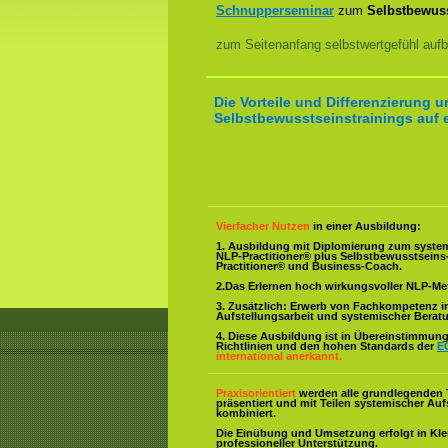
Schnupperseminar
zum
Selbstbewuss
zum Seitenanfang selbstwertgefühl aufb
Die Vorteile und Differenzierung 
Selbstbewusstseinstrainings auf e
Vierfacher Nutzen
in einer Ausbildung:
1. Ausbildung mit Diplomierung zum syste
NLP-Practitioner® plus Selbstbewusstsein
Practitioner® und Business-Coach.
2.Das Erlernen hoch wirkungsvoller NLP-M
3. Zusätzlich: Erwerb von Fachkompetenz i
Aufstellungsarbeit und systemischer Berat
4. Diese Ausbildung ist in Übereinstimmung 
Richtlinien und den hohen Standards der
E
international anerkannt.
Praxisorientiert
werden alle grundlegenden 
präsentiert und mit Teilen systemischer Auf
kombiniert.
Die Einübung und Umsetzung erfolgt in Kl
professioneller Unterstützung.