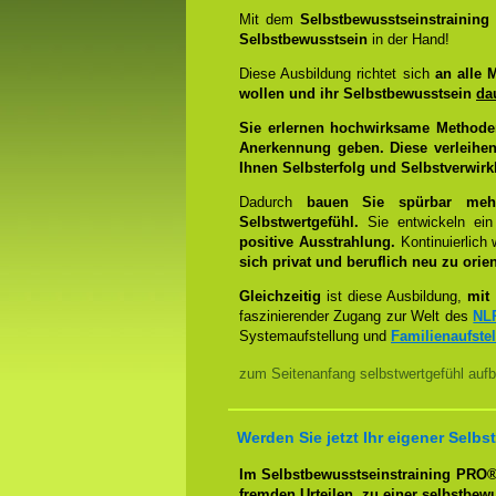
Mit dem
Selbstbewusstseinstrainin
Selbstbewusstsein
in der Hand!
Diese Ausbildung richtet sich
an alle 
wollen und ihr Selbstbewusstsein
da
Sie erlernen hochwirksame Methode
Anerkennung geben. Diese verleihen
Ihnen Selbsterfolg und Selbstverwirk
Dadurch
bauen Sie spürbar mehr 
Selbstwertgefühl.
Sie entwickeln ein
positive Ausstrahlung.
Kontinuierlich
sich privat und beruflich neu zu orien
Gleichzeitig
ist diese Ausbildung,
mit 
faszinierender Zugang zur Welt des
NL
Systemaufstellung und
Familienaufste
zum Seitenanfang selbstwertgefühl aufb
Werden Sie jetzt Ihr eigener Sel
Im Selbstbewusstseinstraining PRO
fremden Urteilen, zu einer selbstbew