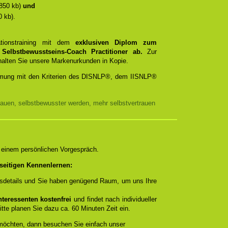
850 kb)
und
 kb).
ationstraining mit dem
exklusiven Diplom zum
d
Selbstbewusstseins-Coach Practitioner ab.
Zur
rhalten Sie unsere Markenurkunden in Kopie.
timmung mit den Kriterien des DISNLP®, dem IISNLP®
auen, selbstbewusster werden, mehr selbstvertrauen
n einem persönlichen Vorgespräch.
seitigen Kennenlernen:
ngsdetails und Sie haben genügend Raum, um uns Ihre
teressenten kostenfrei
und findet nach individueller
itte planen Sie dazu ca. 60 Minuten Zeit ein.
 möchten, dann besuchen Sie einfach unser