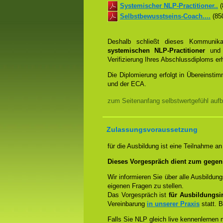
Systemischer NLP-Practitioner..
(
Selbstbewusstseins-Coach....
(850
Deshalb schließt dieses Kommunik
systemischen NLP-Practitioner
un
Verifizierung Ihres Abschlussdiploms e
Die Diplomierung erfolgt in Übereins
und der ECA.
zum Seitenanfang selbstwertgefühl aufb
Zulassungsvoraussetzung
für die Ausbildung ist eine Teilnahme a
Dieses Vorgespräch dient zum gegen
Wir informieren Sie über alle Ausbildu
eigenen Fragen zu stellen.
Das Vorgespräch ist
für Ausbildungsin
Vereinbarung
in unserer Praxis
statt. B
Falls Sie NLP gleich live kennenlernen