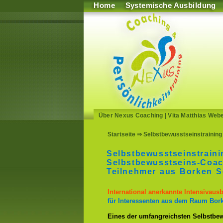
Home
Systemische Ausbildung
Über Nexus Coaching
|
Vita Matthias Web
Startseite
⇒ Selbstbewusstseinstraining
Selbstbewusstseinstrain
Selbstbewusstseins-Coac
Teilnehmer aus Borken S
International anerkannte Intensivaus
für Interessenten aus dem Raum Bor
Eines der umfangreichsten Selbstbew