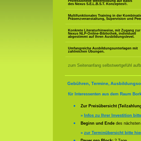
Professionelle Weiterbildung auf Basis
des Nexus S.E.L.B.S.T. Konzeptes
®
.
Multifunktionales Training in der Kombinat
Präsenzveranstaltung, Supervision und Pee
Konkrete Literaturhinweise, mit Zugang zur
Nexus NLP-Online-Bibliothek, individuell
abgestimmt auf Ihren Ausbildungslevel.
Umfangreiche Ausbildungsunterlagen mit
zahlreichen Übungen.
zum Seitenanfang selbstwertgefühl aufb
Gebühren, Termine, Ausbildungsor
für Interessenten aus dem Raum Bor
Zur Preisübersicht (Teilzahlun
»
Infos zu Ihrer Investition bitt
Beginn und Ende
des nächsten 
»
zur Terminübersicht bitte hie
Dauer pro Block:
2 Tage.