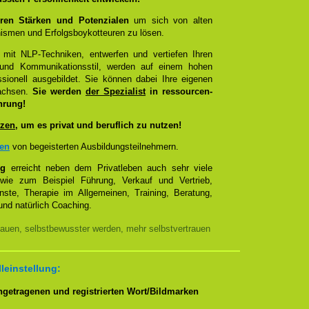
ren Stärken und Potenzialen
um sich von alten
smen und Erfolgsboykotteuren zu lösen.
 mit NLP-Techniken, entwerfen und vertiefen Ihren
- und Kommunikationsstil, werden auf einem hohen
sionell ausgebildet. Sie können dabei Ihre eigenen
wachsen.
Sie werden
der Spezialist
in ressourcen-
hrung!
zen
, um es privat und beruflich zu nutzen!
zen
von begeisterten Ausbildungsteilnehmern.
ng
erreicht neben dem Privatleben auch sehr viele
 wie zum Beispiel Führung, Verkauf und Vertrieb,
enste, Therapie im Allgemeinen, Training, Beratung,
nd natürlich Coaching.
auen, selbstbewusster werden, mehr selbstvertrauen
lleinstellung:
getragenen und registrierten Wort/Bildmarken