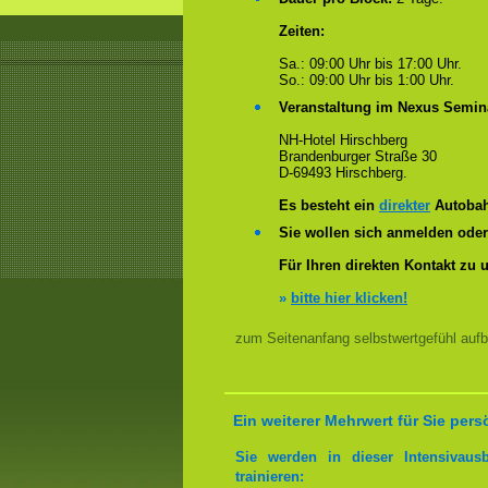
Zeiten:
Sa.: 09:00 Uhr bis 17:00 Uhr.
So.: 09:00 Uhr bis 1:00 Uhr.
Veranstaltung im Nexus Semin
NH-Hotel Hirschberg
Brandenburger Straße 30
D-69493 Hirschberg.
Es besteht ein
direkter
Autobah
Sie wollen sich anmelden ode
Für Ihren direkten Kontakt zu 
»
bitte hier klicken!
zum Seitenanfang selbstwertgefühl aufb
Ein weiterer Mehrwert für Sie pers
Sie werden in dieser Intensivaus
trainieren: