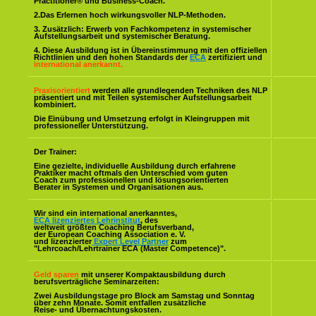
Practitioner® und Business-Coach.
2.Das Erlernen hoch wirkungsvoller NLP-Methoden.
3. Zusätzlich: Erwerb von Fachkompetenz in systemischer
Aufstellungsarbeit und systemischer Beratung.
4. Diese Ausbildung ist in Übereinstimmung mit den offiziellen
Richtlinien und den hohen Standards der
ECA
zertifiziert und
international anerkannt.
Praxisorientiert
werden alle grundlegenden Techniken des NLP
präsentiert und mit Teilen systemischer Aufstellungsarbeit
kombiniert.
Die Einübung und Umsetzung erfolgt in Kleingruppen mit
professioneller Unterstützung.
Der Trainer:
Eine gezielte, individuelle Ausbildung durch erfahrene
Praktiker macht oftmals den Unterschied vom guten
Coach zum professionellen und lösungsorientierten
Berater in Systemen und Organisationen aus.
Wir sind ein international anerkanntes,
ECA lizenziertes Lehrinstitut
, des
weltweit größten Coaching Berufsverband,
der European Coaching Association e. V.
und lizenzierter
Expert Level Partner
zum
"Lehrcoach/Lehrtrainer ECA (Master Competence)".
Geld sparen
mit unserer Kompaktausbildung durch
berufsverträgliche Seminarzeiten:
Zwei Ausbildungstage pro Block am Samstag und Sonntag
über zehn Monate. Somit entfallen zusätzliche
Reise- und Übernachtungskosten.